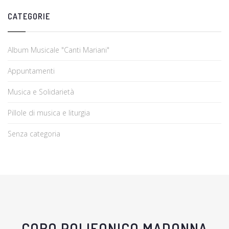
CATEGORIE
Album Musicale "Canti Mariani"
Appuntamenti
Musica e Solidarietà
Pillole di musica e liturgia
Senza categoria
CORO POLIFONICO MADONNA