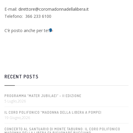
E-mail:
direttore@coromadonnadellalibera.it
Telefono: 366 233 6100
C’è posto anche per te!
RECENT POSTS
PROGRAMMA “MATER JUBILAEI” – II EDIZIONE
5 Luglio,2026
IL CORO POLIFONICO “MADONNA DELLA LIBERA A POMPEI
19 Giugno,2026
CONCERTO AL SANTUARIO DI MONTE TABURNO: IL CORO POLIFONICO
MADONNA DELLA LIBERA FA RISUONARE BUCCIANO