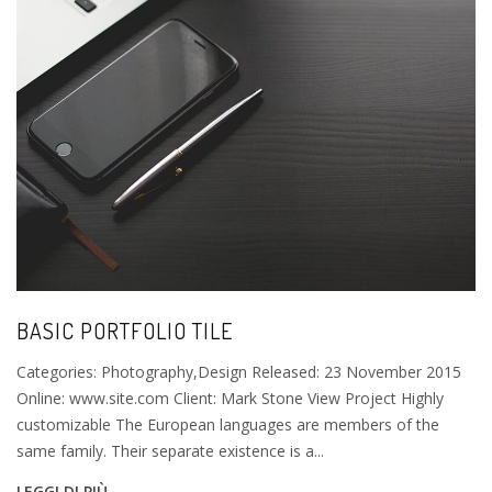
BASIC PORTFOLIO TILE
Categories: Photography,Design Released: 23 November 2015
Online: www.site.com Client: Mark Stone View Project Highly
customizable The European languages are members of the
same family. Their separate existence is a...
LEGGI DI PIÙ →