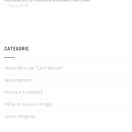
MADONNA DELLA LIBERA FA RISUONARE BUCCIANO
1 Giugno,2026
CATEGORIE
Album Musicale "Canti Mariani"
Appuntamenti
Musica e Solidarietà
Pillole di musica e liturgia
Senza categoria