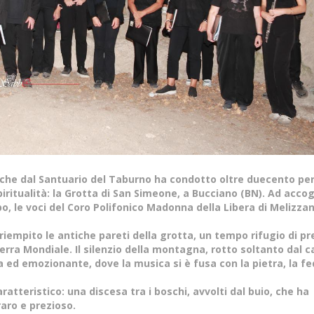
che dal Santuario del Taburno ha condotto oltre duecento pe
iritualità: la Grotta di San Simeone, a Bucciano (BN). Ad accogli
, le voci del Coro Polifonico Madonna della Libera di Melizzan
 riempito le antiche pareti della grotta, un tempo rifugio di p
rra Mondiale. Il silenzio della montagna, rotto soltanto dal c
 ed emozionante, dove la musica si è fusa con la pietra, la fe
ratteristico: una discesa tra i boschi, avvolti dal buio, che ha
raro e prezioso.