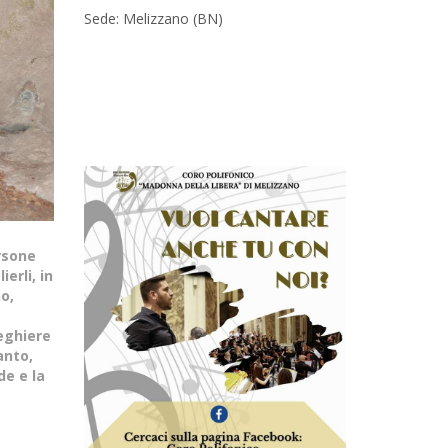
Sede: Melizzano (BN)
rsone
erli, in
o,
reghiere
anto,
de e la