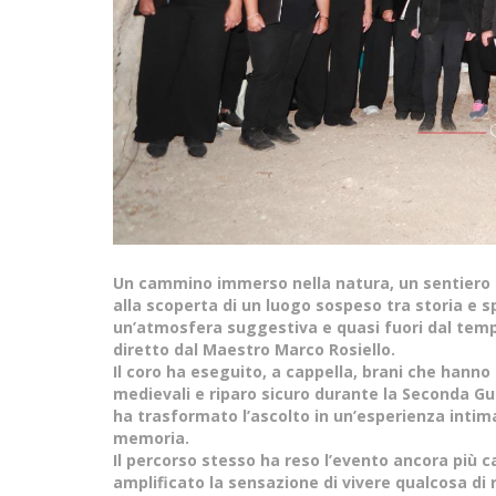
Un cammino immerso nella natura, un sentiero 
alla scoperta di un luogo sospeso tra storia e sp
un’atmosfera suggestiva e quasi fuori dal tempo
diretto dal Maestro Marco Rosiello.
Il coro ha eseguito, a cappella, brani che hanno
medievali e riparo sicuro durante la Seconda Gue
ha trasformato l’ascolto in un’esperienza intima
memoria.
Il percorso stesso ha reso l’evento ancora più ca
amplificato la sensazione di vivere qualcosa di 